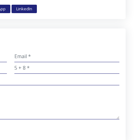
App
LinkedIn