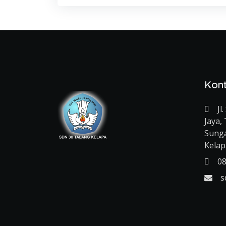
Kon
Jl
Jaya,
Sunga
Kelap
0
s